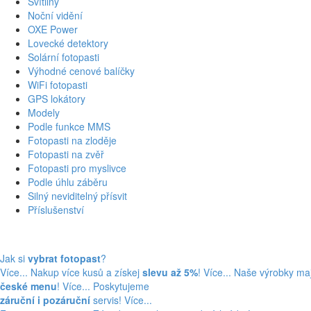
Svítilny
Noční vidění
OXE Power
Lovecké detektory
Solární fotopasti
Výhodné cenové balíčky
WiFi fotopasti
GPS lokátory
Modely
Podle funkce MMS
Fotopasti na zloděje
Fotopasti na zvěř
Fotopasti pro myslivce
Podle úhlu záběru
Silný neviditelný přísvit
Příslušenství
Jak si
vybrat fotopast
?
Více...
Nakup více kusů a získej
slevu až 5%
! Více...
Naše výrobky maj
české menu
! Více...
Poskytujeme
záruční i pozáruční
servis! Více...