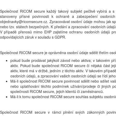
Společnost RICOM secure každý takový subjekt pečlivě vybírá a s
stanoveny přísné povinnosti k ochraně a zabezpečení osobníc
objednavky@ricomsecure.cz. Zpracovávat osobní údaje mohou jak spo
nebo tzv. státech bezpečných. K předání a zpracování osobních údajů
V případě přenosů mimo EHP zajistíme ochranu osobních údajů pros
odpovídajících záruk v souladu s GDPR.
Společnost RICOM secure je oprávněna osobní údaje sdělit třetím os
pokud bude prodávat jakýkoli závod nebo aktiva; v takovém př
aktiv. Pokud bude společnost RICOM secure či nějaká část jejic
aktiv, které má v držbě, jedním z těchto aktiv. V takovém přípa
osobních údajů, a zpracování vašich osobních údajů se řídí je
Má-li společnost RICOM secure povinnost sdělit nebo sdílet v
nebo uplatňování těchto podmínek užívání/prodeje či jiných p
společnosti RICOM secure, jejich klientů či zaměstnanců.
Má-li k tomu společnost RICOM secure souhlas subjektu osobníc
Společnost RICOM secure v rámci plnění svých zákonných povi