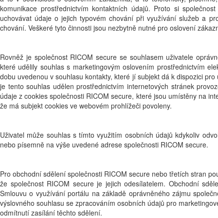
komunikace prostřednictvím kontaktních údajů. Proto si společnost
uchovávat údaje o jejich typovém chování při využívání služeb a 
chování. Veškeré tyto činnosti jsou nezbytně nutné pro oslovení zák
Rovněž je společnost RICOM secure se souhlasem uživatele oprávně
které udělily souhlas s marketingovým oslovením prostřednictvím el
dobu uvedenou v souhlasu kontakty, které jí subjekt dá k dispozici p
je tento souhlas udělen prostřednictvím internetových stránek prov
údaje z cookies společnosti RICOM secure, které jsou umístěny na inte
že má subjekt cookies ve webovém prohlížeči povoleny.
Uživatel může souhlas s tímto využitím osobních údajů kdykoliv odv
nebo písemně na výše uvedené adrese společnosti RICOM secure.
Pro obchodní sdělení společnosti RICOM secure nebo třetích stran po
že společnost RICOM secure je jejich odesílatelem. Obchodní sděl
Smlouvu o využívání portálu na základě oprávněného zájmu společno
výslovného souhlasu se zpracováním osobních údajů pro marketingové
odmítnutí zasílání těchto sdělení.