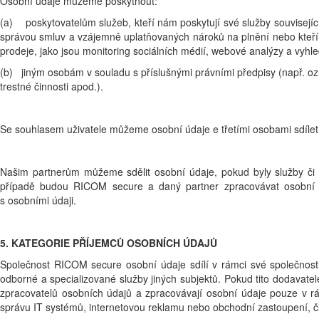
Osobní údaje můžeme poskytnout:
(a) poskytovatelům služeb, kteří nám poskytují své služby souvisejí
správou smluv a vzájemně uplatňovaných nároků na plnění nebo kteří ti
prodeje, jako jsou monitoring sociálních médií, webové analýzy a vyh
(b) jiným osobám v souladu s příslušnými právními předpisy (např. o
trestné činnosti apod.).
Se souhlasem uživatele můžeme osobní údaje e třetími osobami sdílet
Našim partnerům můžeme sdělit osobní údaje, pokud byly služby či
případě budou RICOM secure a daný partner zpracovávat osobní úd
s osobními údaji.
5. KATEGORIE PŘÍJEMCŮ OSOBNÍCH ÚDAJŮ
Společnost RICOM secure osobní údaje sdílí v rámci své společnost
odborné a specializované služby jiných subjektů. Pokud tito dodavat
zpracovatelů osobních údajů a zpracovávají osobní údaje pouze v r
správu IT systémů, internetovou reklamu nebo obchodní zastoupení, č