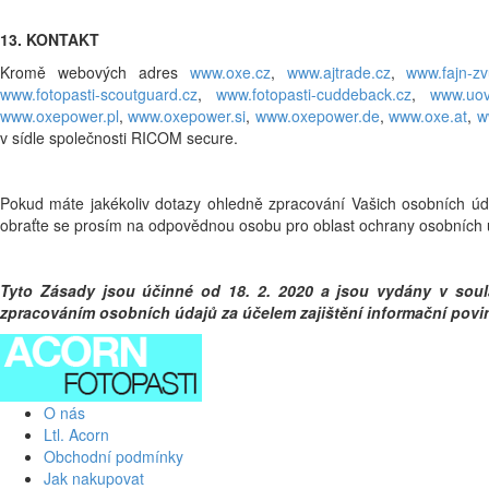
13. KONTAKT
Kromě webových adres
www.oxe.cz
,
www.ajtrade.cz
,
www.fajn-zv
www.fotopasti-scoutguard.cz
,
www.fotopasti-cuddeback.cz
,
www.uovi
www.oxepower.pl
,
www.oxepower.si
,
www.oxepower.de
,
www.oxe.at
,
w
v sídle společnosti RICOM secure.
Pokud máte jakékoliv dotazy ohledně zpracování Vašich osobních údaj
obraťte se prosím na odpovědnou osobu pro oblast ochrany osobních
Tyto Zásady jsou účinné od 18. 2. 2020 a jsou vydány v soul
zpracováním osobních údajů za účelem zajištění informační povi
O nás
Ltl. Acorn
Obchodní podmínky
Jak nakupovat