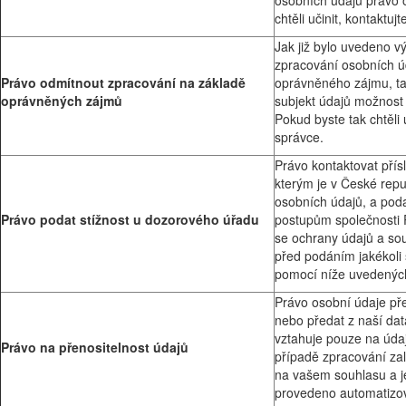
osobních údajů právo o
chtěli učinit, kontaktuj
Jak již bylo uvedeno v
zpracování osobních ú
Právo odmítnout zpracování na základě
oprávněného zájmu, t
oprávněných zájmů
subjekt údajů možnost 
Pokud byste tak chtěli u
správce.
Právo kontaktovat přís
kterým je v České rep
osobních údajů, a podat
Právo podat stížnost u dozorového úřadu
postupům společnosti 
se ochrany údajů a so
před podáním jakékoli 
pomocí níže uvedených
Právo osobní údaje pře
nebo předat z naší dat
vztahuje pouze na údaje
Právo na přenositelnost údajů
případě zpracování za
na vašem souhlasu a je
provedeno automatizov