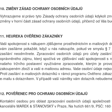
10. ZMĚNY ZÁSAD OCHRANY OSOBNÍCH ÚDAJŮ
Vyhrazujeme si právo tyto Zásady ochrany osobních údajů kdykoli 
změny v horní části zásad ochrany osobních údajů, přičemž od Vás b
11. HEUREKA OVĚŘENO ZÁKAZNÍKY
Vaši spokojenost s nákupem zjišťujeme prostřednictvím e-mailových 
vám zasíláme pokaždé, když u nás nakoupíte, pokud ve smyslu § 7 od
zasílání neodmítnete. Zpracování osobních údajů pro účely zaslá
oprávněného zájmu, který spočívá ve zjišťování vaší spokojenosti s
našeho tržního postavení využíváme zpracovatele, kterým je prov
zakoupeném zboží a vaši e-mailovou adresu. Vaše osobní údaje nejsou p
Proti zasílání e-mailových dotazníků v rámci programu Ověřeno zákaz
e-mailu s dotazníkem. V případě vaší námitky vám dotazník nebudeme 
12. POVĚŘENEC PRO OCHRANU OSOBNÍCH ÚDAJŮ
Kontaktní osobou pro oblast zpracování osobních údajů společnost
kanceláře MAREK & STANOVSKÝ v Praze, Na hutích 661/9, PSČ: 160 