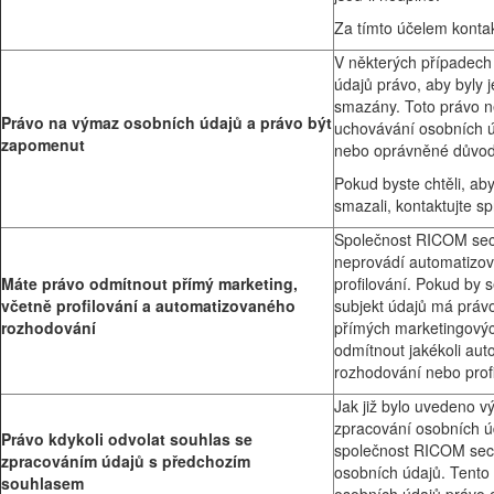
Za tímto účelem kontak
V některých případech
údajů právo, aby byly 
smazány. Toto právo ne
Právo na výmaz osobních údajů a právo být
uchovávání osobních 
zapomenut
nebo oprávněné důvod
Pokud byste chtěli, a
smazali, kontaktujte s
Společnost RICOM sec
neprovádí automatizov
Máte právo odmítnout přímý marketing,
profilování. Pokud by 
včetně profilování a automatizovaného
subjekt údajů má právo
rozhodování
přímých marketingovýc
odmítnout jakékoli au
rozhodování nebo profi
Jak již bylo uvedeno v
zpracování osobních ú
Právo kdykoli odvolat souhlas se
společnost RICOM secu
zpracováním údajů s předchozím
osobních údajů. Tento
souhlasem