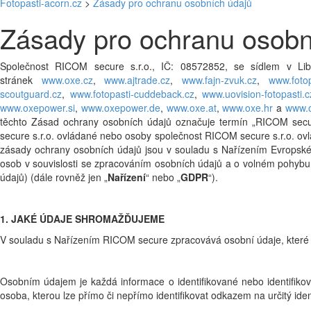
Fotopasti-acorn.cz
>
Zásady pro ochranu osobních údajů
Zásady pro ochranu osobn
Společnost RICOM secure s.r.o., IČ: 08572852, se sídlem v Lib
stránek
www.oxe.cz
,
www.ajtrade.cz
,
www.fajn-zvuk.cz
,
www.fotop
scoutguard.cz
,
www.fotopasti-cuddeback.cz
,
www.uovision-fotopasti.c
www.oxepower.si
,
www.oxepower.de
,
www.oxe.at
,
www.oxe.hr
a
www.
těchto Zásad ochrany osobních údajů označuje termín „RICOM secur
secure s.r.o. ovládané nebo osoby společnost RICOM secure s.r.o. ovl
zásady ochrany osobních údajů jsou v souladu s Nařízením Evropsk
osob v souvislosti se zpracováním osobních údajů a o volném pohybu
údajů) (dále rovněž jen „
Nařízení
“ nebo „
GDPR
“).
1. JAKÉ ÚDAJE SHROMAŽĎUJEME
V souladu s Nařízením RICOM secure zpracovává osobní údaje, které u
Osobním údajem je každá informace o identifikované nebo identifikovat
osoba, kterou lze přímo či nepřímo identifikovat odkazem na určitý ident