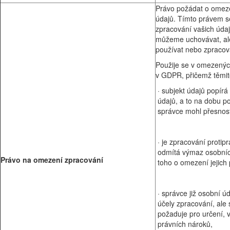
Právo požádat o omez
údajů. Tímto právem s
zpracování vašich údaj
můžeme uchovávat, al
používat nebo zpracov
Použije se v omezený
v GDPR, přičemž těmit
· subjekt údajů popír
údajů, a to na dobu p
správce mohl přesnost
· je zpracování protip
odmítá výmaz osobníc
Právo na omezení zpracování
toho o omezení jejich 
· správce již osobní ú
účely zpracování, ale 
požaduje pro určení,
právních nároků,