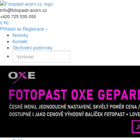
info@fotopasti-acorn.cz
+420 725 535 050
0 Kč
Přihlásit se
Registrace >
Novinky
Kontakt
Obchodní podmínky