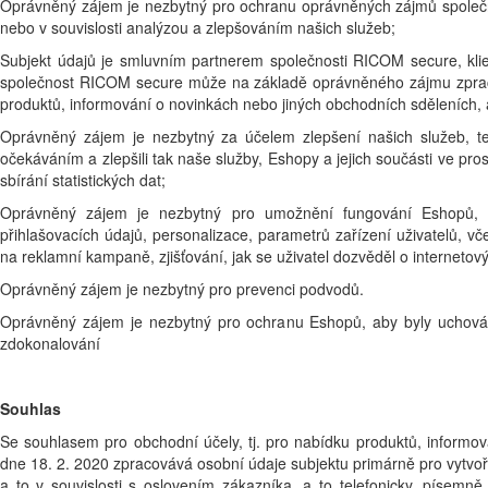
Oprávněný zájem je nezbytný pro ochranu oprávněných zájmů společn
nebo v souvislosti analýzou a zlepšováním našich služeb;
Subjekt údajů je smluvním partnerem společnosti RICOM secure, kli
společnost RICOM secure může na základě oprávněného zájmu zpracov
produktů, informování o novinkách nebo jiných obchodních sděleních, 
Oprávněný zájem je nezbytný za účelem zlepšení našich služeb, t
očekáváním a zlepšili tak naše služby, Eshopy a jejich součásti ve pro
sbírání statistických dat;
Oprávněný zájem je nezbytný pro umožnění fungování Eshopů, 
přihlašovacích údajů, personalizace, parametrů zařízení uživatelů, vč
na reklamní kampaně, zjišťování, jak se uživatel dozvěděl o internetov
Oprávněný zájem je nezbytný pro prevenci podvodů.
Oprávněný zájem je nezbytný pro ochranu Eshopů, aby byly uchováv
zdokonalování
Souhlas
Se souhlasem pro obchodní účely, tj. pro nabídku produktů, inform
dne 18. 2. 2020 zpracovává osobní údaje subjektu primárně pro vytvo
a to v souvislosti s oslovením zákazníka, a to telefonicky, písemně