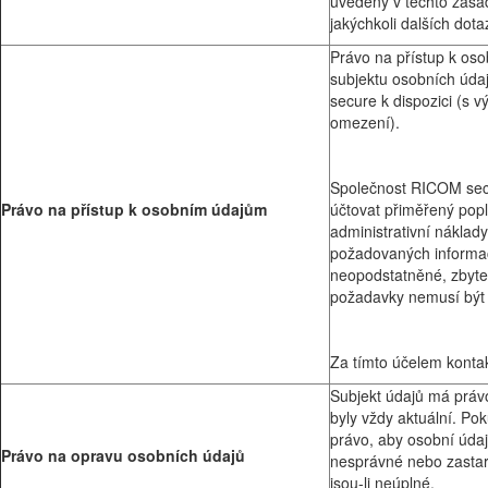
uvedeny v těchto zása
jakýchkoli dalších dota
Právo na přístup k os
subjektu osobních úd
secure k dispozici (s v
omezení).
Společnost RICOM sec
Právo na přístup k osobním údajům
účtovat přiměřený popl
administrativní náklad
požadovaných informac
neopodstatněné, zbyte
požadavky nemusí být
Za tímto účelem kontak
Subjekt údajů má práv
byly vždy aktuální. Po
právo, aby osobní údaje
Právo na opravu osobních údajů
nesprávné nebo zastar
jsou-li neúplné.